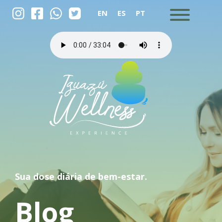
EN
ES
PT
Sua dose diária de bem-estar.
Blog