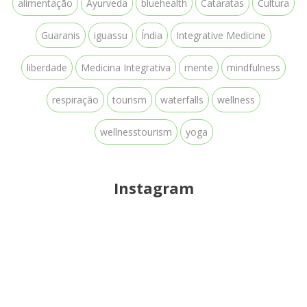
alimentação
Ayurveda
bluehealth
Cataratas
Cultura
Guaranis
iguassu
Índia
Integrative Medicine
liberdade
Medicina Integrativa
mente
mindfulness
respiração
tourism
waterfalls
wellness
wellnesstourism
yoga
Instagram