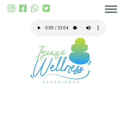
EN
ES
PT