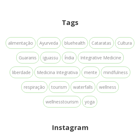
Tags
alimentação
Ayurveda
bluehealth
Cataratas
Cultura
Guaranis
iguassu
Índia
Integrative Medicine
liberdade
Medicina Integrativa
mente
mindfulness
respiração
tourism
waterfalls
wellness
wellnesstourism
yoga
Instagram