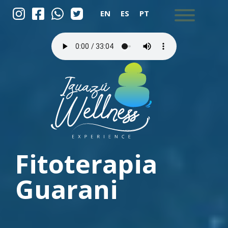
EN
ES
PT
Fitoterapia
Guarani