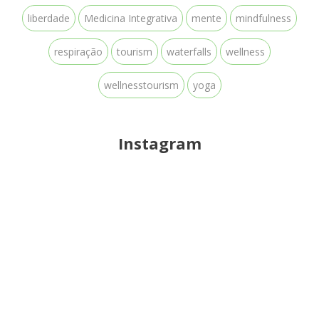
liberdade
Medicina Integrativa
mente
mindfulness
respiração
tourism
waterfalls
wellness
wellnesstourism
yoga
Instagram