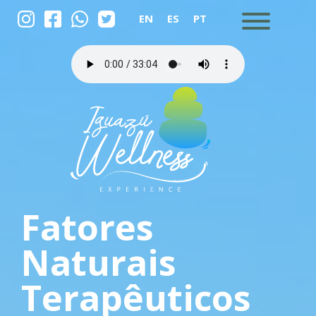
EN
ES
PT
Fatores
Naturais
Terapêuticos