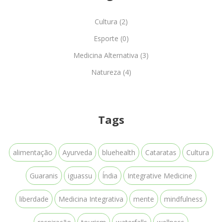
Cultura (2)
Esporte (0)
Medicina Alternativa (3)
Natureza (4)
Tags
alimentação
Ayurveda
bluehealth
Cataratas
Cultura
Guaranis
iguassu
Índia
Integrative Medicine
liberdade
Medicina Integrativa
mente
mindfulness