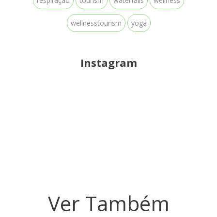
respiração
tourism
waterfalls
wellness
wellnesstourism
yoga
Instagram
Ver Também